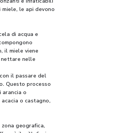
onzanti e infaticabili
 miele, le api devono
cela di acqua e
o compongono
 il miele viene
 nettare nelle
 con il passare del
to. Questo processo
i arancia o
i acacia o castagno,
a zona geografica,