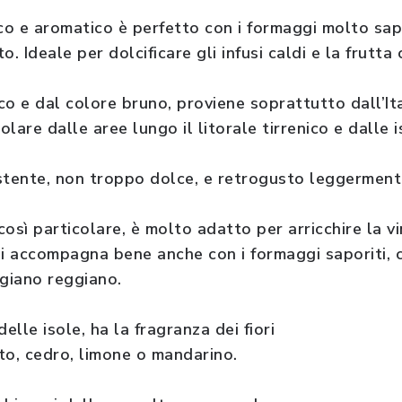
co e aromatico è perfetto con i formaggi molto sapo
to. Ideale per dolcificare gli infusi caldi e la frutta 
 e dal colore bruno, proviene soprattutto dall’Ita
olare dalle aree lungo il litorale tirrenico e dalle i
stente, non troppo dolce, e retrogusto leggerment
osì particolare, è molto adatto per arricchire la vi
si accompagna bene anche con i formaggi saporiti, 
igiano reggiano.
elle isole, ha la fragranza dei fiori
to, cedro, limone o mandarino.