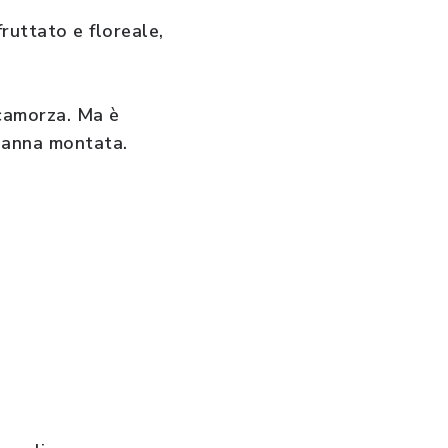
ruttato e floreale,
scamorza. Ma è
 panna montata.