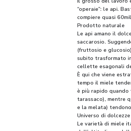
Il grosso del lavoro è
“operaie”: le api. B
compiere quasi 60mila 
Prodotto naturale
Le api amano il dolce
saccarosio. Suggendo
(fruttosio e glucosio
subito trasformato i
cellette esagonali de
È qui che viene estra
tempo il miele tende
è più rapido quando f
tarassaco), mentre q
e la melata) tendono 
Universo di dolcezze
Le varietà di miele i