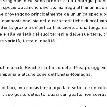
a stagione in cui sono prodotte. La tipologia più diff
di specie botaniche diverse, ma negli ultimi anni son
che provengono principalmente da un’unica specie bo
a composizione, sia nelle caratteristiche di profumo 
lenti, grazie a un’antica tradizione, a una lunga e
e e alla varietà dei suoi terreni e delle sue terre,
e varietà, tutte di qualità.
uti e amati. Benché sia tipico delle Prealpi, oggi v
ampania e alcune zone dell’Emilia-Romagna.
i fiori, una consistenza liquida e setosa e un colo
 il suo gusto delicato, quasi vanigliato, non sovrast