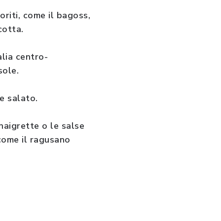
riti, come il bagoss,
cotta.
lia centro-
sole.
e salato.
naigrette o le salse
come il ragusano