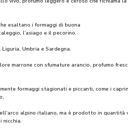
llo vivo, profumo leggero e ceroso che richiama la
he esaltano i formaggi di buona
aleggio, l’asiago e il pecorino.
 Liguria, Umbria e Sardegna.
lore marrone con sfumature arancio, profumo fresc
nte formaggi stagionati e piccanti, come i caprini
o.
ell’arco alpino italiano, ma è prodotto in quantità v
 nicchia.