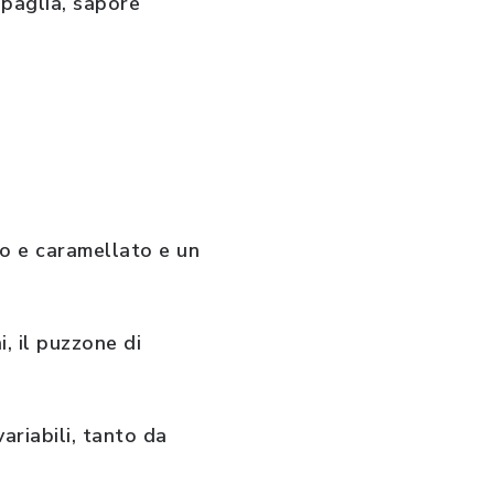
 paglia, sapore
o e caramellato e un
, il puzzone di
ariabili, tanto da