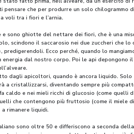
 stato fatto prima, nell’alveare, da un esercito di r
asti pensare che per produrre un solo chilogrammo di
voli tra i fiori e l’arnia.
 e sono ghiotte del nettare dei fiori, che è una mis
lo, scindono il saccarosio nei due zuccheri che l
), predigerendoli. Ecco perché, quando lo mangiamo,
n energia dal nostro corpo. Poi le api depongono il
ll’alveare.
tto dagli apicoltori, quando è ancora liquido. Solo
rà a cristallizzarsi, diventando sempre più compat
a caldo e nei mieli ricchi di glucosio (come quelli d
uelli che contengono più fruttosio (come il miele d
a rimanere liquidi.
taliano sono oltre 50 e differiscono a seconda dell