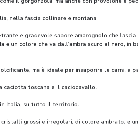
 come il gorgonzola, ma anche con provolone e pe
lia, nella fascia collinare e montana.
trante e gradevole sapore amarognolo che lascia l
a e un colore che va dall’ambra scuro al nero, in b
cificante, ma è ideale per insaporire le carni, a par
la caciotta toscana e il caciocavallo.
n Italia, su tutto il territorio.
ristalli grossi e irregolari, di colore ambrato, e u