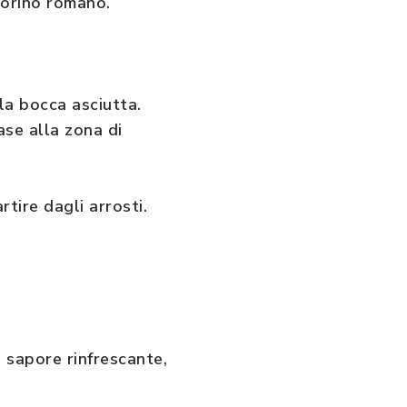
corino romano.
a bocca asciutta.
ase alla zona di
tire dagli arrosti.
n sapore rinfrescante,