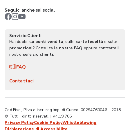
Seguici anche sui social
Servizio Clienti
Hai dubbi sui
punti vendita
, sulle
carte fedeltà
o sulle
promozioni
? Consulta le
nostre FAQ
oppure conttatta il
nostro
servizio clienti
.
FAQ
Contattaci
Cod.Fisc., P.Iva e iscr. reg.imp. di Cuneo: 00294760046 - 2018
© Tutti i diritti riservati. | v.4.19.706
Privacy Policy
Cookie Policy
Whistleblowing
Dichiarazione di Accessibilita