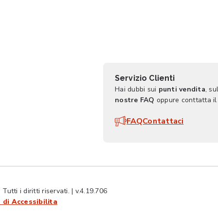
Servizio Clienti
Hai dubbi sui
punti vendita
, su
nostre FAQ
oppure conttatta il
FAQ
Contattaci
ti i diritti riservati. | v.4.19.706
 di Accessibilita