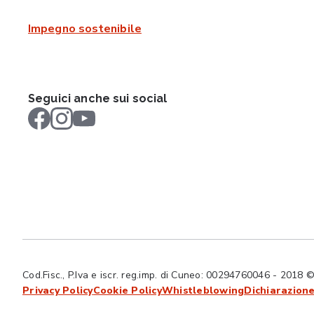
Impegno sostenibile
Seguici anche sui social
Cod.Fisc., P.Iva e iscr. reg.imp. di Cuneo: 00294760046 - 2018 © Tut
Privacy Policy
Cookie Policy
Whistleblowing
Dichiarazione