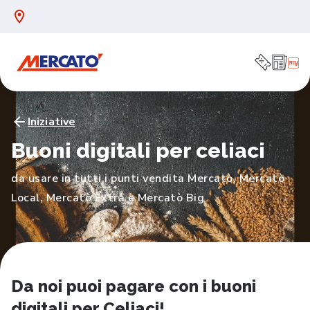
Iniziative
Buoni digitali per celiaci
da usare in tutti i punti vendita Mercatò, Mercatò
Local, Mercatò Extra e Mercatò Big
Da noi puoi pagare con i buoni
digitali per Celiaci!