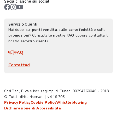
Seguici anche sui social
Servizio Clienti
Hai dubbi sui
punti vendita
, sulle
carte fedeltà
o sulle
promozioni
? Consulta le
nostre FAQ
oppure conttatta il
nostro
servizio clienti
.
FAQ
Contattaci
Cod.Fisc., P.Iva e iscr. reg.imp. di Cuneo: 00294760046 - 2018
© Tutti i diritti riservati. | v.4.19.706
Privacy Policy
Cookie Policy
Whistleblowing
Dichiarazione di Accessibilita