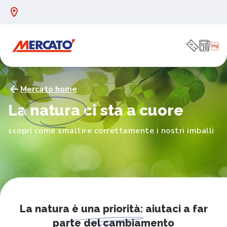
Mercato home
La
natura
ci sta a cuore
scopri come smaltire correttamente i nostri imballi
La natura
è una priorità
: aiutaci a far
parte del cambiamento