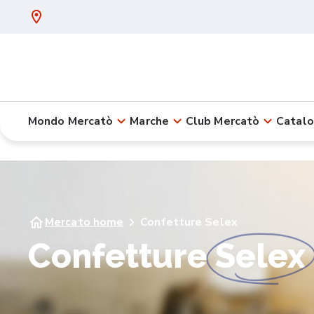
Mondo Mercatò
Marche
Club Mercatò
Catalo
Mercato home
Confetture Selex
Confetture
Selex