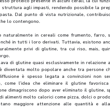
esso proteico presente in alcuni cerali, la cui fun
 e struttura agli impasti, rendendo possibile la pre
asta. Dal punto di vista nutrizionale, contribuis
 che lo contengono.
te naturalmente in cereali come frumento, farro, 
ché in tutti i loro derivati. Tuttavia, esistono anc
ralmente privi di glutine, tra cui riso, mais, qu
orgo.
lava di glutine quasi esclusivamente in relazione al
 è diventata molto popolare anche tra persone 
diffusione è spesso legata a convinzioni non s
e, come l’idea che eliminare il glutine favorisc
ne dimagriscono dopo aver eliminato il glutine, 
i alimenti molto calorici come pizza, dolci o prodot
tano maggiore attenzione alle quantità e alla