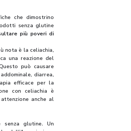
fiche che dimostrino
rodotti senza glutine
sultare più poveri di
ù nota è la celiachia,
oca una reazione del
 Questo può causare
 addominale, diarrea,
apia efficace per la
one con celiachia è
e attenzione anche al
e senza glutine. Un