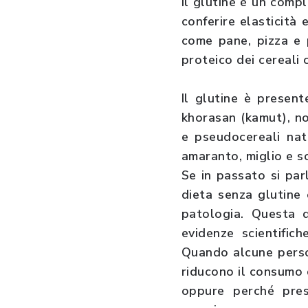
Il glutine è un compl
conferire elasticità
come pane, pizza e p
proteico dei cereali
Il glutine è presen
khorasan (kamut), non
e pseudocereali natu
amaranto, miglio e s
Se in passato si par
dieta senza glutine
patologia. Questa 
evidenze scientifich
Quando alcune perso
riducono il consumo d
oppure perché pres