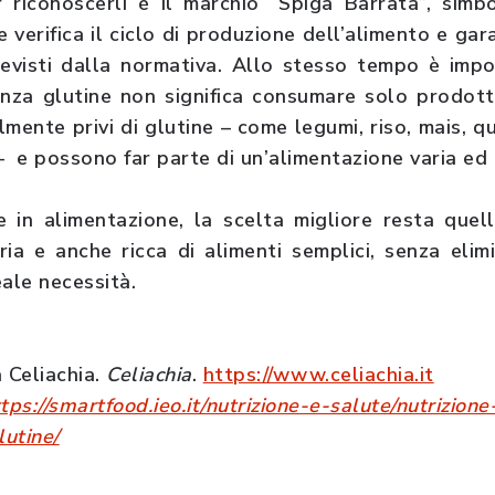
r riconoscerli è il marchio “Spiga Barrata”, simb
e verifica il ciclo di produzione dell’alimento e gar
previsti dalla normativa. Allo stesso tempo è imp
nza glutine non significa consumare solo prodotti
mente privi di glutine – come legumi, riso, mais, qu
– e possono far parte di un’alimentazione varia ed 
in alimentazione, la scelta migliore resta quel
aria e anche ricca di alimenti semplici, senza elimi
eale necessità.
 Celiachia.
Celiachia
.
https://www.celiachia.it
tps://smartfood.ieo.it/nutrizione-e-salute/nutrizion
lutine/