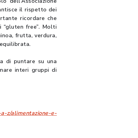
olo dell’Associazione
antisce il rispetto dei
ortante ricordare che
 “gluten free”. Molti
inoa, frutta, verdura,
equilibrata.
la di puntare su una
nare interi gruppi di
e-a-z/alimentazione-e-