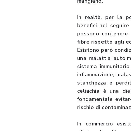
mangiano.
In realtà, per la p
benefici nel seguire
possono contenere
fibre rispetto agli e
Esistono però condizi
una malattia autoim
sistema immunitari
infiammazione, malas
stanchezza e perdit
celiachia è una di
fondamentale evitare
rischio di contaminaz
In commercio esist