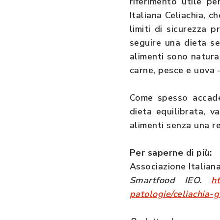
riferimento utile pe
Italiana Celiachia, ch
limiti di sicurezza 
seguire una dieta se
alimenti sono natural
carne, pesce e uova 
Come spesso accade 
dieta equilibrata, v
alimenti senza una r
Per saperne di più:
Associazione Italiana
Smartfood IEO.
ht
patologie/celiachia-g