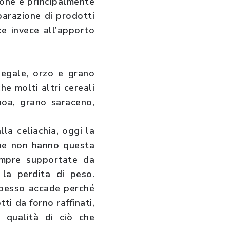
zione è principalmente
parazione di prodotti
ce invece all’apporto
segale, orzo e grano
he molti altri cereali
inoa, grano saraceno,
la celiachia, oggi la
che non hanno questa
empre supportate da
a la perdita di peso.
spesso accade perché
ti da forno raffinati,
 qualità di ciò che