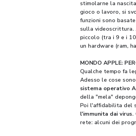
stimolarne la nascita
gioco o lavoro, si sv
funzioni sono basate 
sulla videoscrittura.
piccolo (tra i 9 e i 
un hardware (ram, h
MONDO APPLE: PERC
Qualche tempo fa le
Adesso le cose sono
sistema operativo 
della "mela" depongo
Poi l'affidabilita de
l'immunita dai virus
.
rete: alcuni dei pro