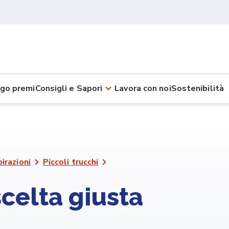
go premi
Consigli e Sapori
Lavora con noi
Sostenibilità
pirazioni
Piccoli trucchi
scelta giusta