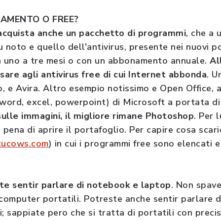
AMENTO O FREE?
acquista anche un pacchetto di programmi
, che a
iu noto e quello dell'antivirus, presente nei nuovi pc
da uno a tre mesi o con un abbonamento annuale.
Al
are agli antivirus free di cui Internet abbonda
. U
o, e Avira. Altro esempio notissimo e Open Office, a
word, excel, powerpoint) di Microsoft a portata di 
ulle immagini, il migliore rimane Photoshop
. Per l
 pena di aprire il portafoglio. Per capire cosa scari
ucows.com
) in cui i programmi free sono elencati 
te sentir parlare di notebook e laptop
. Non spave
 computer portatili. Potreste anche sentir parlare 
; sappiate pero che si tratta di portatili con precis