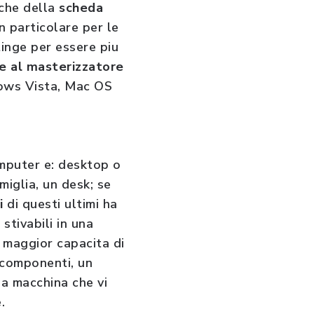
nche della
scheda
n particolare per le
ttinge per essere piu
ve al masterizzatore
ndows Vista, Mac OS
mputer e: desktop o
amiglia, un desk; se
i
di questi ultimi ha
tivabili in una
a maggior capacita di
i componenti, un
a macchina che vi
le.