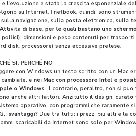
 e l'evoluzione e stata la crescita esponenziale del
olgono su Internet. I netbook, quindi, sono strumenti
sulla navigazione, sulla posta elettronica, sulla te
Attivita di base, per le quali bastano uno schermo
10 pollici), dimensioni e peso contenuti per trasport
ard disk, processore) senza eccessive pretese.
HÉ SI, PERCHÉ NO
ggere con Windows un testo scritto con un Mac era
 cambiate, e
nei Mac con processore Intel e possibi
Apple o Windows
. Il contrario, peraltro, non si puo
no anche altri fattori. Anzitutto il design,
curato 
l sistema operativo, con programmi che raramente si 
 Gli
svantaggi?
Due tra tutti: i prezzi piu alti e la c
grammi scaricabili da Internet sono solo per Window