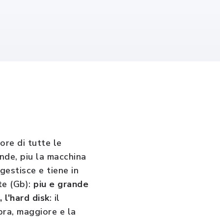
ore di tutte le
ande, piu la macchina
estisce e tiene in
te (Gb):
piu e grande
, l'hard disk
: il
opra, maggiore e la