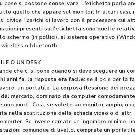
iu cose si possono conservare. L'etichetta parla a
utto quello che appare sul monitor. In alcuni casi, i
 si divide i carichi di lavoro con il processore cui a
mazioni presenti sull'etichetta sono quelle relati
llo schermo (in pollici), al sistema operativo (Wi
i wireless o bluetooth.
ILE O UN DESK
nde che ci si pone quando si deve scegliere un co
hi anni fa, la risposta era facile
: se il pc e per la f
avoro, un portatile.
La corposa flessione dei prezz
i del mercato, dominato da computer comodamente s
 sono morti. Cosi,
se volete un monitor ampio
, un
ita nella sostituzione della scheda video o di altr
computer. Se invece cercate un ingombro minimo, un
stazioni comunque di livello, comprate un portati