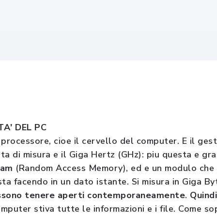
TA' DEL PC
l processore, cioe il cervello del computer. E il gest
ita di misura e il Giga Hertz (GHz): piu questa e gr
Ram
(Random Access Memory), ed e un modulo che g
ta facendo in un dato istante. Si misura in Giga By
ossono tenere aperti contemporaneamente
.
Quindi
omputer stiva tutte le informazioni e i file. Come s