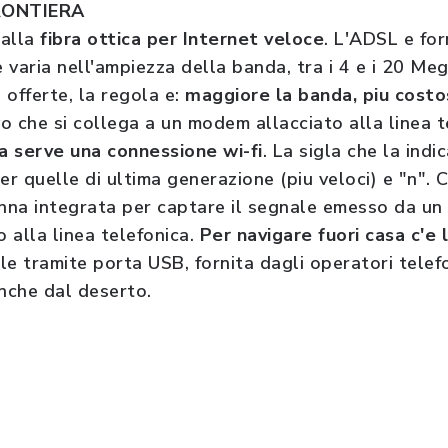
RONTIERA
 alla
fibra ottica per Internet veloce
. L'ADSL e for
e varia nell'ampiezza della banda, tra i 4 e i 20 Me
e offerte, la regola e:
maggiore la banda, piu costos
vo che si collega a un modem allacciato alla linea 
a serve una connessione wi-fi
. La sigla che la indi
r quelle di ultima generazione (piu veloci) e "n". Ci
na integrata per captare il segnale emesso da un 
o alla linea telefonica.
Per navigare fuori casa c'e 
e tramite porta USB, fornita dagli operatori telefo
anche dal deserto.