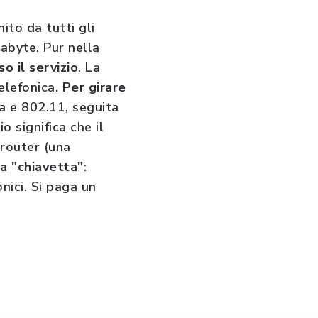
nito da tutti gli
gabyte. Pur nella
o il servizio
. La
telefonica.
Per girare
ca e 802.11, seguita
o significa che il
router (una
la "chiavetta"
:
nici. Si paga un