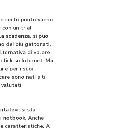
 un certo punto vanno
 con un trial
la scadenza, si puo
no dei piu gettonati,
lternativa di valore
click su Internet. M
a
ui e per i suoi
care sono nati siti
e valutati.
ntatevi: si sta
di
netbook
. Anche
e caratteristiche. A