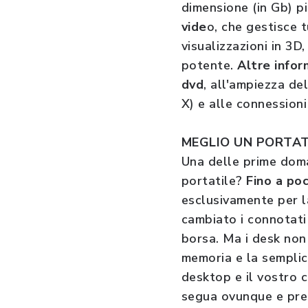
dimensione (in Gb) p
vide
o, che gestisce t
visualizzazioni in 3D,
potente.
Altre infor
dvd
, all'ampiezza de
X) e alle connession
MEGLIO UN PORTAT
Una delle prime doma
portatile?
Fino a poc
esclusivamente per l
cambiato i connotat
borsa. Ma i desk non
memoria e la semplic
desktop e il vostro 
segua ovunque e pre