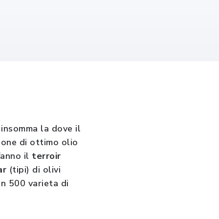
, insomma la dove il
ione di ottimo olio
fanno il
terroir
ar
(tipi) di olivi
en 500 varieta di