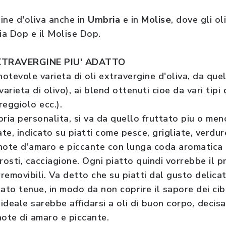
ine d'oliva anche in
Umbria
e in
Molise
, dove gli o
ia Dop e il Molise Dop.
XTRAVERGINE PIU' ADATTO
notevole varieta di oli extravergine d'oliva, da que
arieta di olivo), ai blend ottenuti cioe da vari tipi 
rreggiolo ecc.).
pria personalita, si va da quello fruttato piu o me
ate, indicato su piatti come pesce, grigliate, verdur
note d'amaro e piccante con lunga coda aromatica d
rosti, cacciagione. Ogni piatto quindi vorrebbe il p
rremovibili. Va detto che su piatti dal gusto delic
ttato tenue, in modo da non coprire il sapore dei cib
 l'ideale sarebbe affidarsi a oli di buon corpo, deci
note di amaro e piccante.