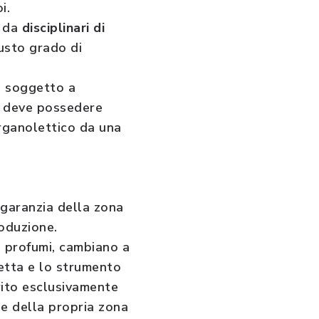
oi.
o da
disciplinari di
iusto grado di
e soggetto a
 e deve possedere
organolettico da una
garanzia della zona
roduzione.
 e profumi, cambiano a
etta e lo strumento
rito esclusivamente
one della propria zona