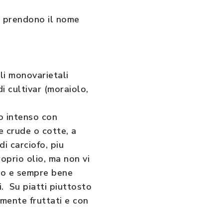
li prendono il nome
lli monovarietali
di cultivar (moraiolo,
no intenso con
e crude o cotte, a
i carciofo, piu
roprio olio, ma non vi
ato e sempre bene
i. Su piatti piuttosto
samente fruttati e con