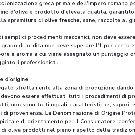
 colonizzazione greca prima e dell'Impero romano p
ine d'oliva
e prodotto d'elevata qualita, garantit
alla spremitura di
olive fresche
, sane, raccolte al g
 di semplici procedimenti meccanici, non deve esser
o grado di acidita non deve superare l'1 per cento
sapore e aroma a cui viene assegnato un punteggio 
giatori professionisti.
 d'origine
egato strettamente alla zona di produzione dando 
 devono essere effettuati tutti i procedimenti di p
fatti, non sono tutti uguali: caratteristiche, sapori,
i di provenienza. La Denominazione di Origine Prot
ipicita e di orientamento per il Consumatore, confe
e di oliva prodotti nel pieno rispetto della tradizi