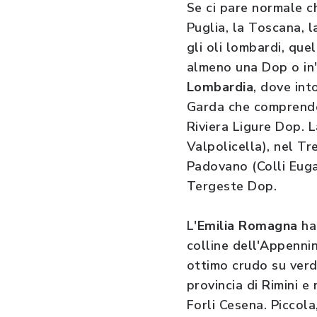
Se ci pare normale c
Puglia, la Toscana, 
gli oli lombardi, quel
almeno una Dop o in
Lombardia
, dove in
Garda che comprende
Riviera Ligure Dop. 
Valpolicella), nel Tr
Padovano (Colli Eug
Tergeste Dop.
L'
Emilia Romagna
ha 
colline dell'Appenn
ottimo crudo su verdu
provincia di Rimini e 
Forli Cesena. Piccol