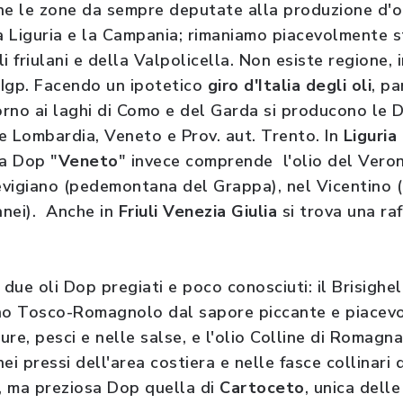
he le zone da sempre deputate alla produzione d'oli
la Liguria e la Campania; rimaniamo piacevolmente s
li friulani e della Valpolicella. Non esiste regione, 
'Igp. Facendo un ipotetico
giro d'Italia degli oli
, p
torno ai laghi di Como e del Garda si producono le
 Lombardia, Veneto e Prov. aut. Trento. In
Liguria
La Dop "
Veneto
" invece comprende l'olio del Veron
evigiano (pedemontana del Grappa), nel Vicentino (C
anei). Anche in
Friuli Venezia Giulia
si trova una raf
due oli Dop pregiati e poco conosciuti: il Brisighe
ino Tosco-Romagnolo dal sapore piccante e piace
re, pesci e nelle salse, e l'olio Colline di Romagn
nei pressi dell'area costiera e nelle fasce collinari 
a, ma preziosa Dop quella di
Cartoceto
, unica dell