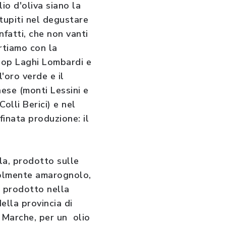
o d'oliva siano la
tupiti nel degustare
infatti, che non vanti
artiamo con la
 Dop Laghi Lombardi e
l'oro verde e il
ese (monti Lessini e
olli Berici) e nel
finata produzione: il
lla, prodotto sulle
volmente amarognolo,
a prodotto nella
della provincia di
e Marche, per un olio