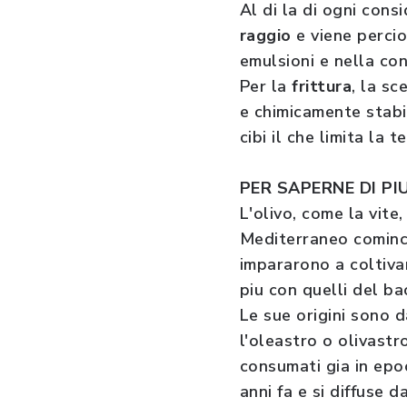
Al di la di ogni consi
raggio
e viene perci
emulsioni e nella cons
Per la
frittura
, la sc
e chimicamente stabil
cibi il che limita la 
PER SAPERNE DI PIU
L'olivo, come la vite
Mediterraneo cominci
impararono a coltivar
piu con quelli del b
Le sue origini sono d
l'oleastro o olivastr
consumati gia in epoc
anni fa e si diffuse d