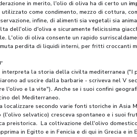
derazione in merito, l'olio di oliva ha di certo un
im
o utilizzato come condimento, mezzo di cottura, c
ervazione, infine, di alimenti sia vegetali sia anima
elta dell'olio d'oliva e sicuramente felicissima gia
e. L'olio di oliva consente un rapido surriscaldame
temuta perdita di liquidi interni, per fritti croccanti 
'
, interpreta la storia della civilta mediterranea ("I 
arono ad uscire dalla barbarie - scriveva nel V se
e l'olivo e la vite"). Anche se i suoi confini geogra
acino del Mediterraneo.
a localizzare secondo varie fonti storiche in Asia 
o (l'olivo selvatico) cresceva spontaneo e i suoi fru
a preistorica. La coltivazione dell'olivo domestico
apprima in Egitto e in Fenicia e di qui in Grecia e in