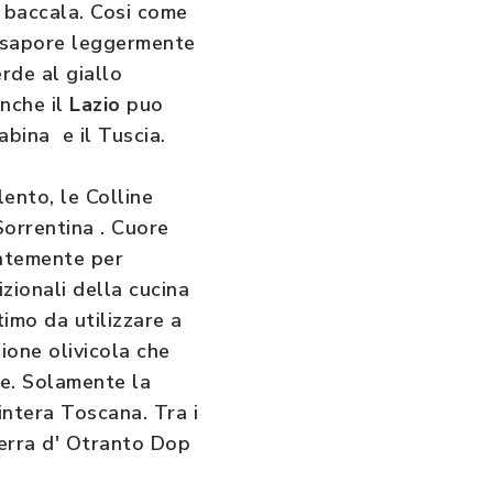
e baccala. Cosi come
l sapore leggermente
rde al giallo
Anche il
Lazio
puo
abina e il Tuscia.
lento, le Colline
 Sorrentina . Cuore
entemente per
zionali della cucina
imo da utilizzare a
ione olivicola che
le. Solamente la
'intera Toscana. Tra i
 Terra d' Otranto Dop