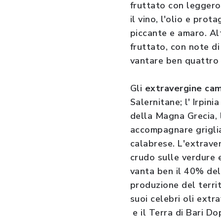
fruttato con leggero
il vino, l'olio e prot
piccante e amaro. Alt
fruttato, con note d
vantare ben quattro D
Gli
extravergine ca
Salernitane; l' Irpini
della Magna Grecia,
accompagnare grigliat
calabrese. L'extrave
crudo sulle verdure e
vanta ben il 40% del
produzione del territ
suoi celebri oli extr
e il Terra di Bari Do