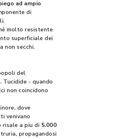
piego ad ampio
omponente di
li.
cché molto resistente
nto superficiale dei
ma non secchi.
popoli del
c. Tucidide - quando
fici non coincidono
Minore, dove
tti venivano
 risale a piu di
5.000
 Etruria, propagandosi