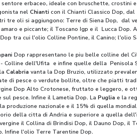
 sentore erbaceo, ideale con bruschette, crostini 
agonista nel
Chianti
con il Chianti Classico Dop, da
ri tre oli si aggiungono: Terre di Siena Dop, dal ve
i amaro e piccante; il Toscano Igp e il Lucca Dop. 
op tra cui l'olio Colline Pontine, il Canino; l'olio S
mpan
i Dop rappresentano le piu belle colline del Ci
a - Colline dell'Ufita e infine quelle della Penisola
 la
Calabria
vanta la Dop Bruzio, utilizzato preval
e di pesce o verdute bollite, oltre che piatti tradi
rgine Dop Alto Crotonese, fruttato e leggero, e ott
 sul pesce. Infine il Lametia Dop. La
Puglia
e la reg
la produzione nazionale e il 15% di quella mondia
orio della citta di Andria e superiore a quella dell
avergine il Collina di Brindisi Dop, il Dauno Dop, il
p. Infine l'olio Terre Tarentine Dop.