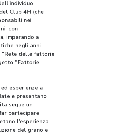
ell'individuo
 del Club 4H (che
ponsabili nei
ni, con
ta, imparando a
ttiche negli anni
 "Rete delle fattorie
getto "Fattorie
i ed esperienze a
idate e presentano
sita segue un
 far partecipare
letano l'esperienza
duzione del grano e