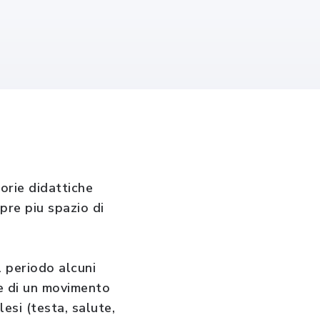
torie didattiche
re piu spazio di
l periodo alcuni
ee di un movimento
esi (testa, salute,