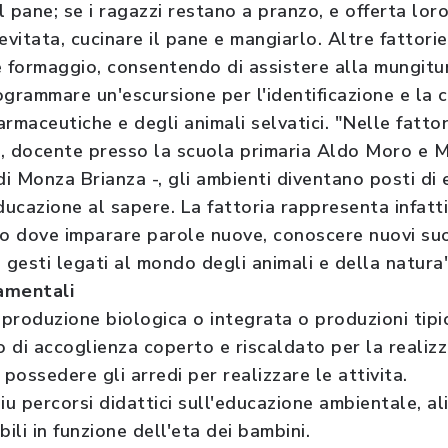
 pane; se i ragazzi restano a pranzo, e offerta loro
evitata, cucinare il pane e mangiarlo. Altre fattori
e formaggio, consentendo di assistere alla mungit
grammare un'escursione per l'identificazione e la c
farmaceutiche e degli animali selvatici. "Nelle fattor
, docente presso la scuola primaria Aldo Moro e Mar
di Monza Brianza -, gli ambienti diventano posti di
ducazione al sapere. La fattoria rappresenta infatt
 dove imparare parole nuove, conoscere nuovi suon
 e gesti legati al mondo degli animali e della natura
damentali
 produzione biologica o integrata o produzioni tipi
o di accoglienza coperto e riscaldato per la realizz
 possedere gli arredi per realizzare le attivita.
iu percorsi didattici sull'educazione ambientale, al
abili in funzione dell'eta dei bambini.