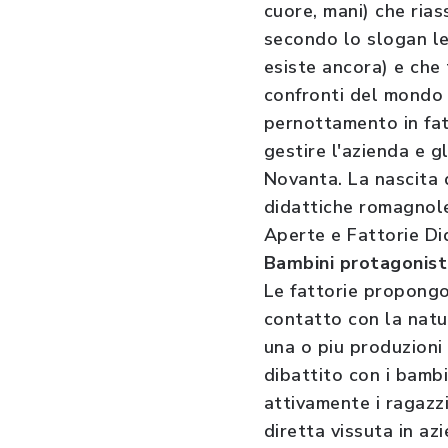
cuore, mani) che ria
secondo lo slogan le
esiste ancora) e che 
confronti del mondo e
pernottamento in fatt
gestire l'azienda e gli
Novanta. La nascita d
didattiche romagnole
Aperte e Fattorie Did
Bambini protagonist
Le fattorie propongon
contatto con la natur
una o piu produzioni 
dibattito con i bambi
attivamente i ragazz
diretta vissuta in az