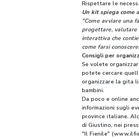
Rispettare le necess
Un kit spiega come av
"Come avviare una fat
progettare, valutare 
interattiva che contie
come farsi conoscere,
Consigli per organizz
Se volete organizzare
potete cercare quella
organizzare la gita l
bambini.
Da poco e online anc
informazioni sugli ev
province italiane. A
di Giustino, nei press
"Il Fienile" (www.ilf