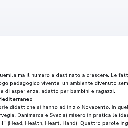
 duemila ma il numero e destinato a crescere. Le fat
ogo pedagogico vivente, un ambiente divenuto semp
e di esperienza, adatto per bambini e ragazzi.
 Mediterraneo
orie didattiche si hanno ad inizio Novecento. In que
rvegia, Danimarca e Svezia) misero in pratica le id
H" (Head, Health, Heart, Hand). Quattro parole ingl