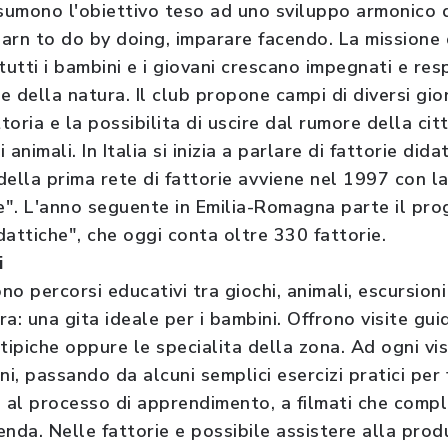
ssumono l'obiettivo teso ad uno sviluppo armonico d
arn to do by doing, imparare facendo. La missione
tutti i bambini e i giovani crescano impegnati e res
 della natura. Il club propone campi di diversi gior
oria e la possibilita di uscire dal rumore della cit
 animali. In Italia si inizia a parlare di fattorie dida
ella prima rete di fattorie avviene nel 1997 con la
". L'anno seguente in Emilia-Romagna parte il pro
attiche", che oggi conta oltre 330 fattorie.
i
o percorsi educativi tra giochi, animali, escursion
a: una gita ideale per i bambini. Offrono visite gu
tipiche oppure le specialita della zona. Ad ogni vi
ni, passando da alcuni semplici esercizi pratici per
i al processo di apprendimento, a filmati che comp
ienda. Nelle fattorie e possibile assistere alla pro