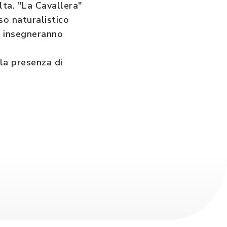
lta. "La Cavallera"
so naturalistico
ri insegneranno
lla presenza di