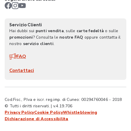
Servizio Clienti
Hai dubbi sui
punti vendita
, sulle
carte fedeltà
o sulle
promozioni
? Consulta le
nostre FAQ
oppure conttatta il
nostro
servizio clienti
.
FAQ
Contattaci
Cod.Fisc., P.Iva e iscr. reg.imp. di Cuneo: 00294760046 - 2018
© Tutti i diritti riservati. | v.4.19.706
Privacy Policy
Cookie Policy
Whistleblowing
Dichiarazione di Accessibilita