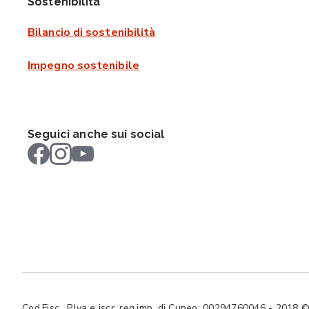
Sostenibilità
Bilancio di sostenibilità
Impegno sostenibile
Seguici anche sui social
Cod.Fisc., P.Iva e iscr. reg.imp. di Cuneo: 00294760046 - 2018 © Tut