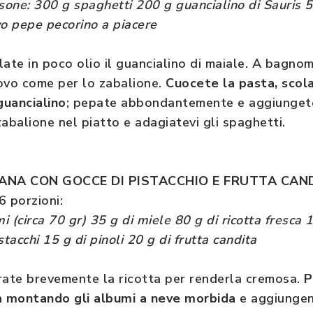
sone: 300 g spaghetti 200 g guancialino di Sauris 5
ovo pepe pecorino a piacere
late in poco olio il guancialino di maiale. A bagno
ovo come per lo zabalione.
Cuocete la pasta, scol
guancialino
; pepate abbondantemente e aggiungete
zabalione nel piatto e adagiatevi gli spaghetti.
IANA CON GOCCE DI PISTACCHIO E FRUTTA CAN
6 porzioni:
mi (circa 70 gr) 35 g di miele 80 g di ricotta fresca
tacchi 15 g di pinoli 20 g di frutta candita
rate brevemente la ricotta per renderla cremosa.
P
a montando gli albumi a neve morbida
e aggiungen