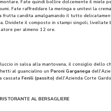
montare. Fate quindi bollire dolcemente il miele p
umi. Fate raffreddare la meringa e unitevi la crema 
e la frutta candita amalgamando il tutto delicatamen
. Dividete il composto in stampi singoli, livellate 
latore per almeno 12 ore.
uccio in salsa alla mantovana, il consiglio dello c
ghetti al guancialino un
Paroni Garganega
dell'Azie
la cassata
Fenili (passito)
dell'Azienda Corte Gardo
 RISTORANTE AL BERSAGLIERE