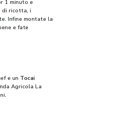
er 1 minuto e
di ricotta, i
te. Infine montate la
bene e fate
hef e un
Tocai
nda Agricola La
ni.