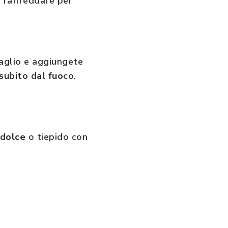
e raffreddare per
'aglio e aggiungete
 subito dal fuoco
.
odolce
o tiepido con