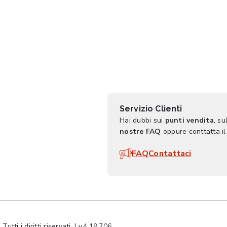
Servizio Clienti
Hai dubbi sui
punti vendita
, su
nostre FAQ
oppure conttatta il
FAQ
Contattaci
ti i diritti riservati. | v.4.19.706