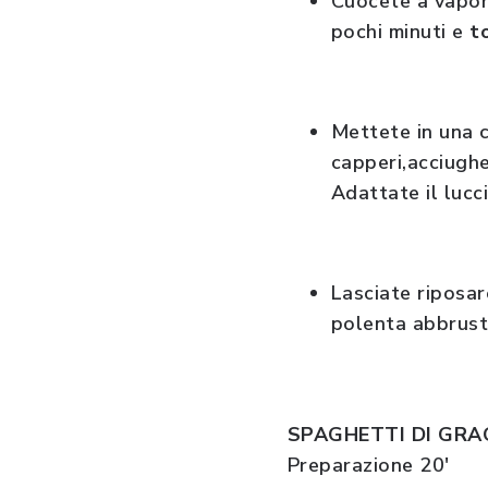
Cuocete a vapore
pochi minuti e
t
Mettete in una c
capperi,acciugh
Adattate il lucc
Lasciate riposar
polenta abbru
SPAGHETTI DI GRA
Preparazione 20'