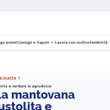
go premi
Consigli e Sapori
Lavora con noi
Sostenibilità
e ricette
lita e verdure in agrodolce
lla mantovana
stolita e