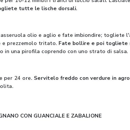
 per 10-12 minuti i tranci di luccio salati. Lasciat
ogliete tutte le lische dorsali
.
asseruola olio e aglio e fate imbiondire; togliete l
e e prezzemolo tritato.
Fate bollire e poi togliete
io in una pirofila coprendo con uno strato di salsa.
e per 24 ore.
Servitelo freddo con verdure in agr
stolita.
GNANO CON GUANCIALE E ZABALIONE