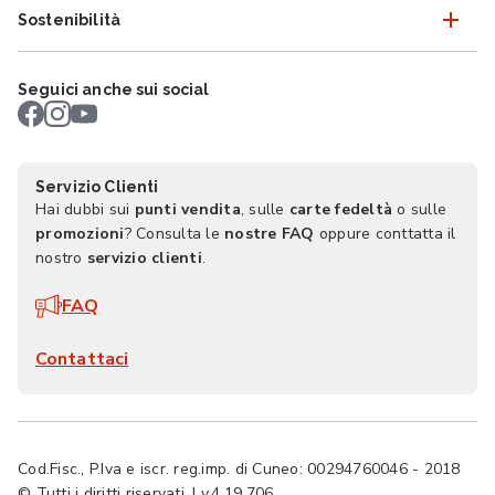
Sostenibilità
Seguici anche sui social
Servizio Clienti
Hai dubbi sui
punti vendita
, sulle
carte fedeltà
o sulle
promozioni
? Consulta le
nostre FAQ
oppure conttatta il
nostro
servizio clienti
.
FAQ
Contattaci
Cod.Fisc., P.Iva e iscr. reg.imp. di Cuneo: 00294760046 - 2018
© Tutti i diritti riservati. | v.4.19.706