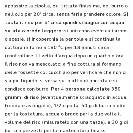
appassire la cipolla, qui tritata finissima, nel burro o
nell'olio per 20' circa, senza farle prendere colore.
Si
tosta il riso per 5' circa quindi si bagna con acqua
salata o brodo leggero
, si uniscono eventuali aromi
o spezie, si incoperchia la pentola e si continua la
cottura in forno a 180 °C per 18 minuti circa
(controllare il livello d'acqua dopo un quarto d'ora.
Il riso non va mescolato: a fine cottura si formano
delle fossette col cucchiaio per verificare che non ci
sia piu liquido, si versa sul piatto di portata e si
condisce con burro.
Per 4 persone calcolate 350
grammi di riso
(eventualmente sciacquato in acqua
fredda e asciugato), 1/2 cipolla, 50 g di burro o olio
per la tostatura, acqua o brodo pari a due volte il
volume del riso (misuratelo con una tazza), e 30 g di
burro a pezzetti per la mantecatura finale.