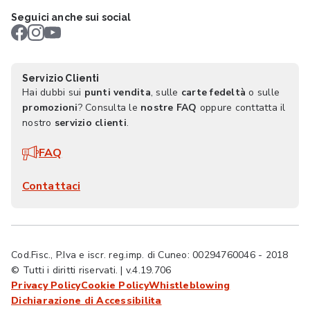
Seguici anche sui social
Servizio Clienti
Hai dubbi sui
punti vendita
, sulle
carte fedeltà
o sulle
promozioni
? Consulta le
nostre FAQ
oppure conttatta il
nostro
servizio clienti
.
FAQ
Contattaci
Cod.Fisc., P.Iva e iscr. reg.imp. di Cuneo: 00294760046 - 2018
© Tutti i diritti riservati. | v.4.19.706
Privacy Policy
Cookie Policy
Whistleblowing
Dichiarazione di Accessibilita