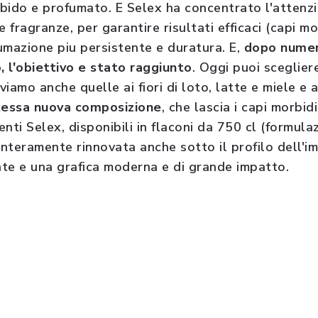
bido e profumato. E Selex ha concentrato l'attenzi
e fragranze, per garantire risultati efficaci (capi mo
umazione piu persistente e duratura. E,
dopo numero
, l'obiettivo e stato raggiunto
. Oggi puoi sceglier
viamo anche quelle ai fiori di loto, latte e miele e 
tessa nuova composizione
, che lascia i capi morbid
nti Selex, disponibili in flaconi da 750 cl (formula
ta interamente rinnovata anche sotto il profilo dell'
te e una grafica moderna e di grande impatto.