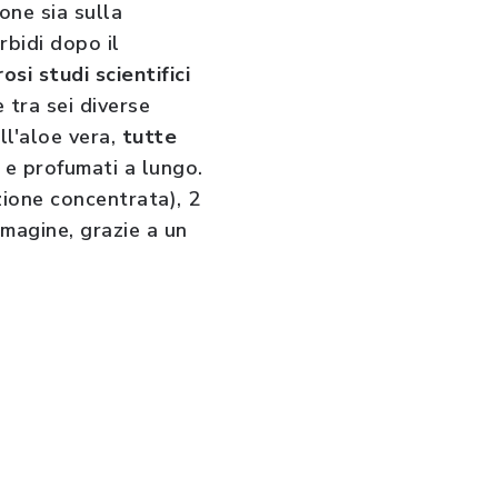
one sia sulla
rbidi dopo il
si studi scientifici
e tra sei diverse
all'aloe vera,
tutte
i e profumati a lungo.
zione concentrata), 2
immagine, grazie a un