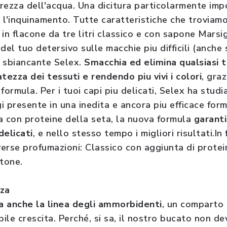
rezza dell'acqua. Una dicitura particolarmente imp
i l'inquinamento. Tutte caratteristiche che troviam
, in flacone da tre litri classico e con sapone Marsig
 del tuo detersivo sulle macchie piu difficili (anche s
o sbiancante Selex.
Smacchia ed elimina qualsiasi t
tezza dei tessuti e rendendo piu vivi i colori
, gra
formula. Per i tuoi capi piu delicati, Selex ha stud
gi presente in una inedita e ancora piu efficace for
ta con proteine della seta, la nuova formula
garant
delicati
, e nello stesso tempo i migliori risultati.In
verse profumazioni: Classico con aggiunta di protei
otone.
za
a anche la linea degli ammorbidenti
, un comparto 
bile crescita. Perché, si sa, il nostro bucato non d