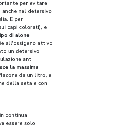
ortante per evitare
o anche nel detersivo
lia. E per
ui capi colorati), e
ipo di alone
zie all'ossigeno attivo
iato un detersivo
mulazione anti
isce la massima
 flacone da un litro, e
ne della seta e con
in continua
eve essere solo