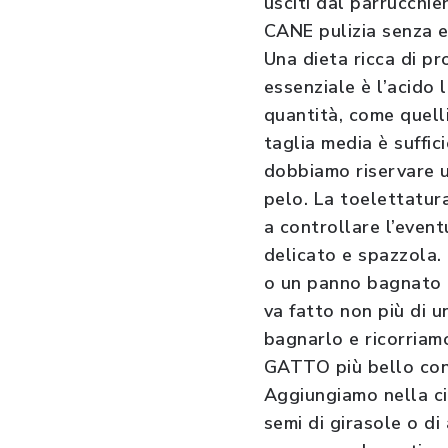
usciti dal parrucchier
CANE pulizia senza e
Una dieta ricca di pr
essenziale è l’acido
quantità, come quelli
taglia media è suffici
dobbiamo riservare u
pelo. La toelettatura
a controllare l’even
delicato e spazzola.
o un panno bagnato e
va fatto non più di u
bagnarlo e ricorriam
GATTO più bello con
Aggiungiamo nella cio
semi di girasole o di