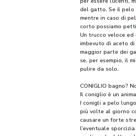
per essere lucenti, m
del gatto. Se il pelo
mentre in caso di pe
corto possiamo pett
Un trucco veloce ed
imbevuto di aceto di 
maggior parte dei gat
se, per esempio, il m
pulire da solo.
CONIGLIO bagno? No
Il coniglio è un ani
I conigli a pelo lung
più volte al giorno c
causare un forte stre
l’eventuale sporcizi