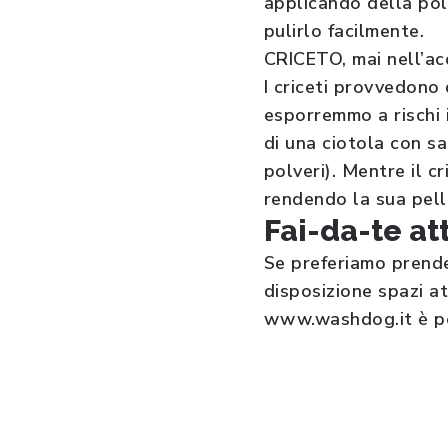
applicando della pol
pulirlo facilmente.
CRICETO, mai nell’a
I criceti provvedono 
esporremmo a rischi i
di una ciotola con s
polveri). Mentre il c
rendendo la sua pelli
Fai-da-te at
Se preferiamo prend
disposizione spazi at
www.washdog.it è poss