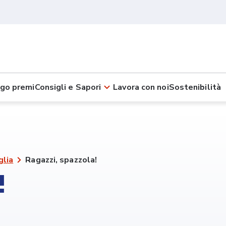
go premi
Consigli e Sapori
Lavora con noi
Sostenibilità
glia
Ragazzi, spazzola!
!