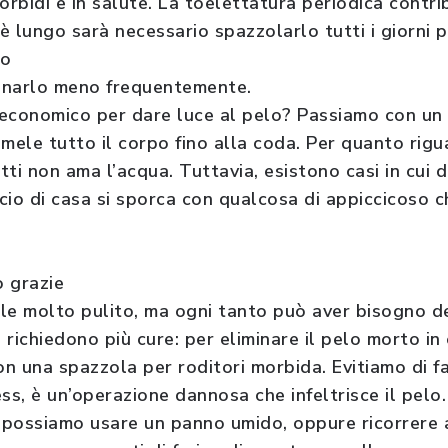
orbidi e in salute. La toelettatura periodica contri
 è lungo sarà necessario spazzolarlo tutti i giorni p
lo
inarlo meno frequentemente.
 economico per dare luce al pelo? Passiamo con u
mele tutto il corpo fino alla coda. Per quanto rigu
ti non ama l’acqua. Tuttavia, esistono casi in cui 
icio di casa si sporca con qualcosa di appiccicoso c
 grazie
male molto pulito, ma ogni tanto può aver bisogno d
o richiedono più cure: per eliminare il pelo morto i
on una spazzola per roditori morbida. Evitiamo di fa
ss, è un’operazione dannosa che infeltrisce il pelo.
a possiamo usare un panno umido, oppure ricorrere