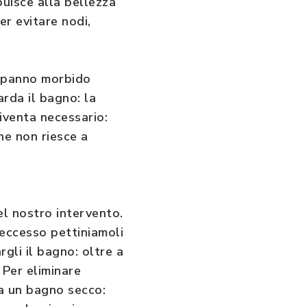
buisce alla bellezza
er evitare nodi,
n panno morbido
arda il bagno: la
diventa necessario:
he non riesce a
el nostro intervento.
n eccesso pettiniamoli
rgli il bagno: oltre a
 Per eliminare
 a un bagno secco: