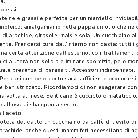
e.
ccessi
oteine e grassi è perfetta per un mantello invidiabi
 linoleico: amalgamiamo nella pappa un olio che n
 di arachide, girasole, mais e soia. Un cucchiaino al
ente. Prendersi cura dall’interno non basta: tutti i g
na certa attenzione dall’esterno, con trattamenti d
 ci aiuterà non solo a eliminare sporcizia, pelo mo
tuale presenza di parassiti. Accessori indispensabi
 Per cani con pelo corto sarà sufficiente procurar
 ben strizzato. Ricordiamoci di non esagerare con i
na volta al mese. Se il cane è cucciolo o malaticcio,
o all’uso di shampoo a secco.
 l’aceto
tola del gatto un cucchiaino da caffè di lievito di b
 arachide: anche questi mammiferi necessitano di aci