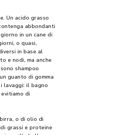
le. Un acido grasso
e contenga abbondanti
 giorno in un cane di
iorni, o quasi,
iversi in base al
rto e nodi, ma anche
li sono shampoo
si un guanto di gomma
 lavaggi: il bagno
 evitiamo di
irra, o di olio di
di grassi e proteine