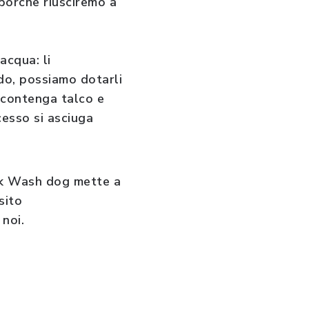
sporche riusciremo a
acqua: li
ido, possiamo dotarli
n contenga talco e
ccesso si asciuga
rk Wash dog mette a
sito
 noi.