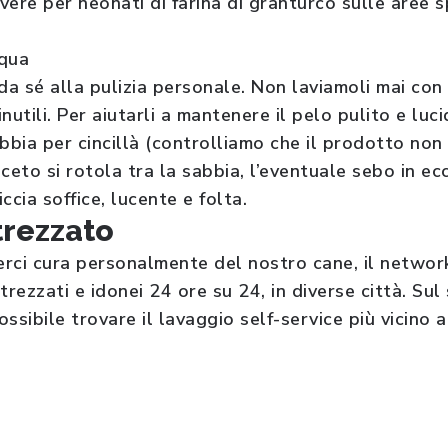
vere per neonati di farina di granturco sulle aree 
cqua
da sé alla pulizia personale. Non laviamoli mai con 
nutili. Per aiutarli a mantenere il pelo pulito e luc
abbia per cincillà (controlliamo che il prodotto no
riceto si rotola tra la sabbia, l’eventuale sebo in e
ccia soffice, lucente e folta.
trezzato
erci cura personalmente del nostro cane, il netwo
trezzati e idonei 24 ore su 24, in diverse città. Sul 
ibile trovare il lavaggio self-service più vicino a