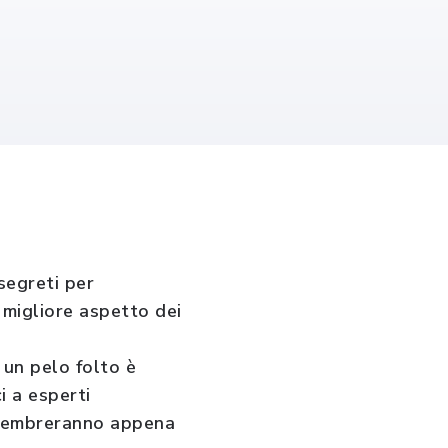
 segreti per
l migliore aspetto dei
 un pelo folto è
i a esperti
i sembreranno appena